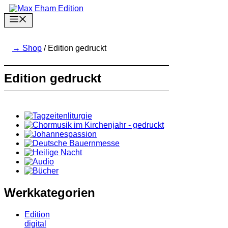
Zum
Inhalt
Menu
springen
Shop
/ Edition gedruckt
Edition gedruckt
Werkkategorien
Edition
digital