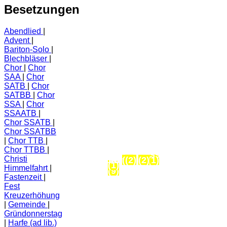
Besetzungen
Abendlied
Advent
Bariton-Solo
Blechbläser
Chor
Chor
SAA
Chor
SATB
Chor
SATBB
Chor
SSA
Chor
SSAATB
Chor SSATB
Chor SSATBB
Chor TTB
Chormusik im
Chor TTBB
Deutsche Bauernmesse
Christi
Kirchenjahr - gedruckt
Johannespassion
Tagzeitenliturgie
Heilige Nacht
Bücher
Audio
(2)
(2)
(2)
(3)
(1)
(1)
Himmelfahrt
(9)
Fastenzeit
Fest
Kreuzerhöhung
Gemeinde
Gründonnerstag
Harfe (ad lib.)