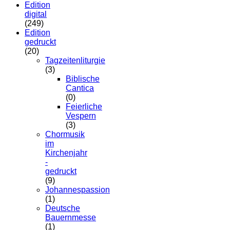
Edition
auf.
digital
Die
(249)
Optionen
Edition
können
gedruckt
auf
(20)
der
Tagzeitenliturgie
Produktseite
(3)
gewählt
Biblische
werden
Cantica
(0)
Feierliche
Vespern
(3)
Chormusik
im
Kirchenjahr
-
gedruckt
(9)
Johannespassion
(1)
Deutsche
Bauernmesse
(1)