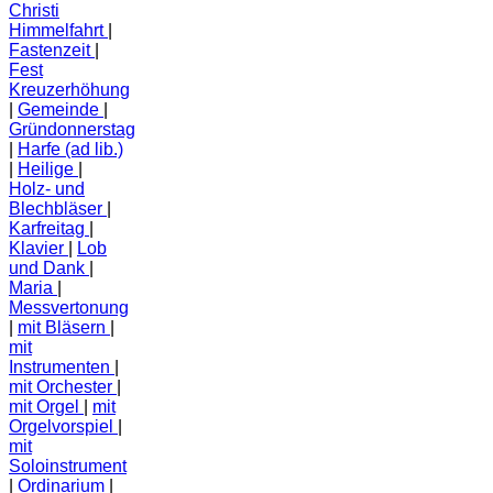
Christi
Himmelfahrt
Fastenzeit
Fest
Kreuzerhöhung
Gemeinde
Gründonnerstag
Harfe (ad lib.)
Heilige
Holz- und
Blechbläser
Karfreitag
Klavier
Lob
und Dank
Maria
Messvertonung
mit Bläsern
mit
Instrumenten
mit Orchester
mit Orgel
mit
Orgelvorspiel
mit
Soloinstrument
Ordinarium