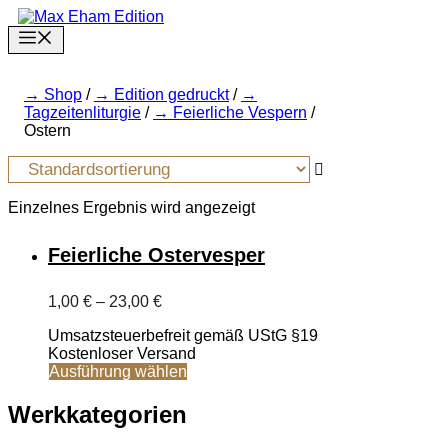
Zum
Inhalt
Menu
springen
Shop
/
Edition gedruckt
/
Tagzeitenliturgie
/
Feierliche Vespern
/
Ostern
Einzelnes Ergebnis wird angezeigt
Feierliche Ostervesper
Preisspanne:
1,00
€
–
23,00
€
1,00 €
Umsatzsteuerbefreit gemäß UStG §19
bis
Kostenloser Versand
23,00 €
Dieses
Ausführung wählen
Produkt
weist
Werkkategorien
mehrere
Varianten