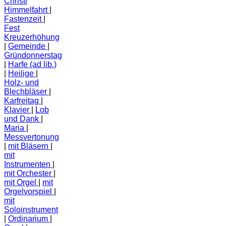
Christi
Himmelfahrt
Fastenzeit
Fest
Kreuzerhöhung
Gemeinde
Gründonnerstag
Harfe (ad lib.)
Heilige
Holz- und
Blechbläser
Karfreitag
Klavier
Lob
und Dank
Maria
Messvertonung
mit Bläsern
mit
Instrumenten
mit Orchester
mit Orgel
mit
Orgelvorspiel
mit
Soloinstrument
Ordinarium