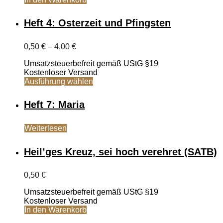
Heft 4: Osterzeit und Pfingsten
Preisspanne:
0,50
€
–
4,00
€
0,50 €
Umsatzsteuerbefreit gemäß UStG §19
bis
Kostenloser Versand
4,00 €
Dieses
Ausführung wählen
Produkt
weist
Heft 7: Maria
mehrere
Varianten
auf.
Weiterlesen
Die
Optionen
Heil’ges Kreuz, sei hoch verehret (SATB)
können
auf
der
0,50
€
Produktseite
gewählt
Umsatzsteuerbefreit gemäß UStG §19
werden
Kostenloser Versand
In den Warenkorb