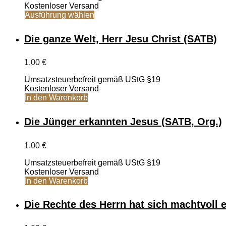
Kostenloser Versand
3,00 €
Dieses
Ausführung wählen
Produkt
weist
Die ganze Welt, Herr Jesu Christ (SATB)
mehrere
Varianten
auf.
1,00
€
Die
Optionen
Umsatzsteuerbefreit gemäß UStG §19
können
Kostenloser Versand
auf
In den Warenkorb
der
Produktseite
Die Jünger erkannten Jesus (SATB, Org.)
gewählt
werden
1,00
€
Umsatzsteuerbefreit gemäß UStG §19
Kostenloser Versand
In den Warenkorb
Die Rechte des Herrn hat sich machtvoll