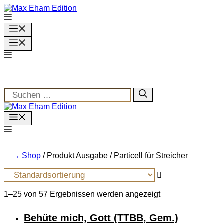
Zum
Inhalt
springen
Menü
Menü
Suchen
nach:
Menu
Shop
/ Produkt Ausgabe / Particell für Streicher
1–25 von 57 Ergebnissen werden angezeigt
Behüte mich, Gott (TTBB, Gem.)