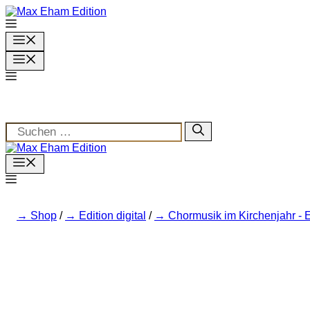
Zum
Inhalt
springen
Menü
Menü
Suchen
nach:
Menu
Shop
/
Edition digital
/
Chormusik im Kirchenjahr - 