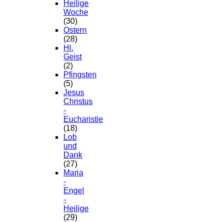
Heilige
Woche
(30)
Ostern
(28)
Hl.
Geist
(2)
Pfingsten
(5)
Jesus
Christus
-
Eucharistie
(18)
Lob
und
Dank
(27)
Maria
-
Engel
-
Heilige
(29)