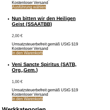
auf
Kostenloser Versand
1,00 €
der
Dieses
Ausführung wählen
Produktseite
Produkt
gewählt
weist
Nun bitten wir den Heiligen
werden
mehrere
Geist (SSAATBB)
Varianten
auf.
Die
2,00
€
Optionen
können
Umsatzsteuerbefreit gemäß UStG §19
auf
Kostenloser Versand
der
In den Warenkorb
Produktseite
gewählt
Veni Sancte Spiritus (SATB,
werden
Org.,Gem.)
1,00
€
Umsatzsteuerbefreit gemäß UStG §19
Kostenloser Versand
In den Warenkorb
Werkkategorien