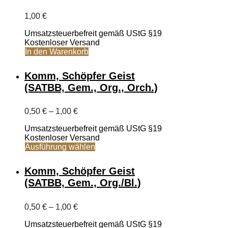
1,00
€
Umsatzsteuerbefreit gemäß UStG §19
Kostenloser Versand
In den Warenkorb
Komm, Schöpfer Geist
(SATBB, Gem., Org., Orch.)
Preisspanne:
0,50
€
–
1,00
€
0,50 €
Umsatzsteuerbefreit gemäß UStG §19
bis
Kostenloser Versand
1,00 €
Dieses
Ausführung wählen
Produkt
weist
Komm, Schöpfer Geist
mehrere
(SATBB, Gem., Org./Bl.)
Varianten
auf.
Die
Preisspanne:
0,50
€
–
1,00
€
Optionen
0,50 €
können
Umsatzsteuerbefreit gemäß UStG §19
bis