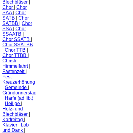
Blechbläser
Chor
Chor
SAA
Chor
SATB
Chor
SATBB
Chor
SSA
Chor
SSAATB
Chor SSATB
Chor SSATBB
Chor TTB
Chor TTBB
Christi
Himmelfahrt
Fastenzeit
Fest
Kreuzerhöhung
Gemeinde
Gründonnerstag
Harfe (ad lib.)
Heilige
Holz- und
Blechbläser
Karfreitag
Klavier
Lob
und Dank