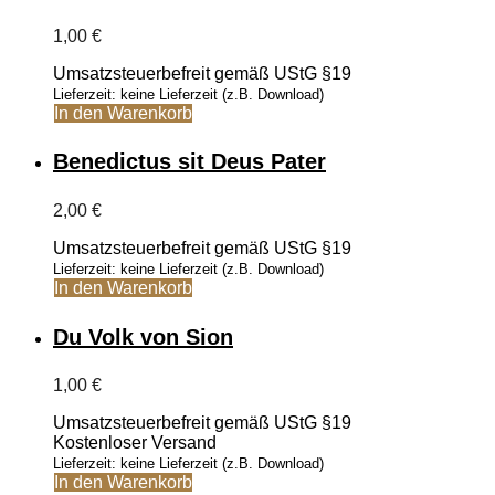
Varianten
1,00
€
auf.
Die
Umsatzsteuerbefreit gemäß UStG §19
Optionen
Lieferzeit: keine Lieferzeit (z.B. Download)
können
In den Warenkorb
auf
der
Produktseite
Benedictus sit Deus Pater
gewählt
werden
2,00
€
Umsatzsteuerbefreit gemäß UStG §19
Lieferzeit: keine Lieferzeit (z.B. Download)
In den Warenkorb
Du Volk von Sion
1,00
€
Umsatzsteuerbefreit gemäß UStG §19
Kostenloser Versand
Lieferzeit: keine Lieferzeit (z.B. Download)
In den Warenkorb