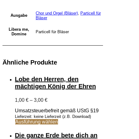
Chor und Orgel (Bläser)
,
Particell für
Ausgabe
Bläser
Libera me,
Particell für Bläser
Domine
Ähnliche Produkte
Lobe den Herren, den
mächtigen König der Ehren
Preisspanne:
1,00
€
–
3,00
€
1,00 €
Umsatzsteuerbefreit gemäß UStG §19
bis
3,00 €
Lieferzeit: keine Lieferzeit (z.B. Download)
Dieses
Ausführung wählen
Produkt
weist
Die ganze Erde bete dich an
mehrere