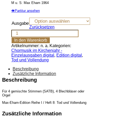
M u. S: Max Eham 1964
👁
Partitur ansehen
Ausgabe
Zurücksetzen
Libera
me,
In den Warenkorb
Domine
Artikelnummer:
n. a.
Kategorien:
[Digital]
Chormusik im Kirchenjahr -
Menge
Einzelausgaben digital
,
Edition digital
,
Tod und Vollendung
Beschreibung
Zusätzliche Information
Beschreibung
Für 4 gemischte Stimmen (SATB), 4 Blechbläser oder
Orgel
Max-Eham-Edition Reihe I / Heft 8: Tod und Vollendung
Zusätzliche Information