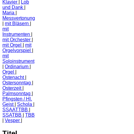
Klavier
Lob
und Dank
Maria
Messvertonung
mit Bläsern
mit
Instrumenten
mit Orchester
mit Orgel
mit
Orgelvorspiel
mit
Soloinstrument
Ordinarium
Orgel
Ostenacht
Ostersonntag
Osterzeit
Palmsonntag
Pfingsten / Hl.
Geist
Schola
SSAATTBB
SSATBB
TBB
Vesper
Titel