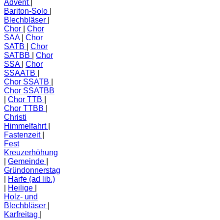
Advent
Bariton-Solo
Blechbläser
Chor
Chor
SAA
Chor
SATB
Chor
SATBB
Chor
SSA
Chor
SSAATB
Chor SSATB
Chor SSATBB
Chor TTB
Chor TTBB
Christi
Himmelfahrt
Fastenzeit
Fest
Kreuzerhöhung
Gemeinde
Gründonnerstag
Harfe (ad lib.)
Heilige
Holz- und
Blechbläser
Karfreitag