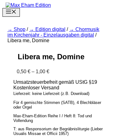
Zum
Inhalt
Menu
springen
Shop
/
Edition digital
/
Chormusik
im Kirchenjahr - Einzelausgaben digital
/
Libera me, Domine
Libera me, Domine
Preisspanne:
0,50
€
–
1,00
€
0,50 €
Umsatzsteuerbefreit gemäß UStG §19
bis
Kostenloser Versand
1,00 €
Lieferzeit: keine Lieferzeit (z.B. Download)
Für 4 gemischte Stimmen (SATB), 4 Blechbläser
oder Orgel
Max-Eham-Edition Reihe I / Heft 8: Tod und
Vollendung
T: aus Responsorium der Begräbnisliturgie (Lieber
Usualis Missae et Officii 1957)