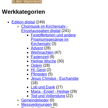
In den Warenkorb
Werkkategorien
Edition digital
(249)
Chormusik im Kirchenjahr -
Einzelausgaben digital
(241)
Festoffertorien und andere
Propriumsgesänge im
Kirchenjahr
(3)
Advent
(28)
Weihnachten
(47)
Fastenzeit
(9)
Heilige Woche
(30)
Ostern
(28)
Hl. Geist
(2)
Pfingsten
(5)
Jesus Christus - Eucharistie
(18)
Lob und Dank
(27)
Maria - Engel - Heilige
(29)
Tod und Vollendung
(22)
Gemeindelieder
(0)
Messvertonungen
(6)