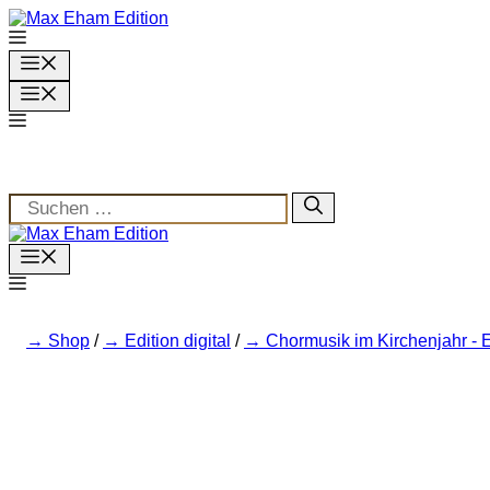
Zum
Inhalt
springen
Menü
Menü
Suchen
nach:
Menu
Shop
/
Edition digital
/
Chormusik im Kirchenjahr - 