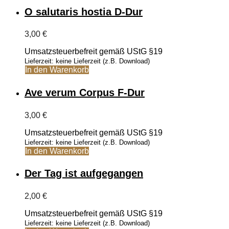
weist
O salutaris hostia D-Dur
mehrere
Varianten
3,00
€
auf.
Die
Umsatzsteuerbefreit gemäß UStG §19
Optionen
Lieferzeit: keine Lieferzeit (z.B. Download)
können
In den Warenkorb
auf
der
Produktseite
Ave verum Corpus F-Dur
gewählt
werden
3,00
€
Umsatzsteuerbefreit gemäß UStG §19
Lieferzeit: keine Lieferzeit (z.B. Download)
In den Warenkorb
Der Tag ist aufgegangen
2,00
€
Umsatzsteuerbefreit gemäß UStG §19
Lieferzeit: keine Lieferzeit (z.B. Download)