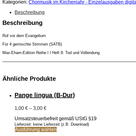
Kategorien:
Chormusik im Kirchenjahr - Einzelausgaben digita
leben
wir
Beschreibung
dem
Herrn
Beschreibung
(SATB)
[Digital]
Menge
Ruf vor dem Evangelium
Für 4 gemischte Stimmen (SATB)
Max-Eham-Edition Reihe I / Heft 8: Tod und Vollendung
Ähnliche Produkte
Pange lingua (B-Dur)
Preisspanne:
1,00
€
–
3,00
€
1,00 €
Umsatzsteuerbefreit gemäß UStG §19
bis
3,00 €
Lieferzeit: keine Lieferzeit (z.B. Download)
Dieses
Ausführung wählen
Produkt