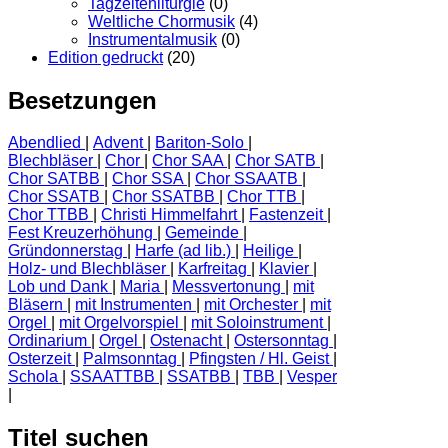
Tagzeitenliturgie
(0)
Weltliche Chormusik
(4)
Instrumentalmusik
(0)
Edition gedruckt
(20)
Besetzungen
Abendlied
Advent
Bariton-Solo
Blechbläser
Chor
Chor SAA
Chor SATB
Chor SATBB
Chor SSA
Chor SSAATB
Chor SSATB
Chor SSATBB
Chor TTB
Chor TTBB
Christi Himmelfahrt
Fastenzeit
Fest Kreuzerhöhung
Gemeinde
Gründonnerstag
Harfe (ad lib.)
Heilige
Holz- und Blechbläser
Karfreitag
Klavier
Lob und Dank
Maria
Messvertonung
mit
Bläsern
mit Instrumenten
mit Orchester
mit
Orgel
mit Orgelvorspiel
mit Soloinstrument
Ordinarium
Orgel
Ostenacht
Ostersonntag
Osterzeit
Palmsonntag
Pfingsten / Hl. Geist
Schola
SSAATTBB
SSATBB
TBB
Vesper
Titel suchen