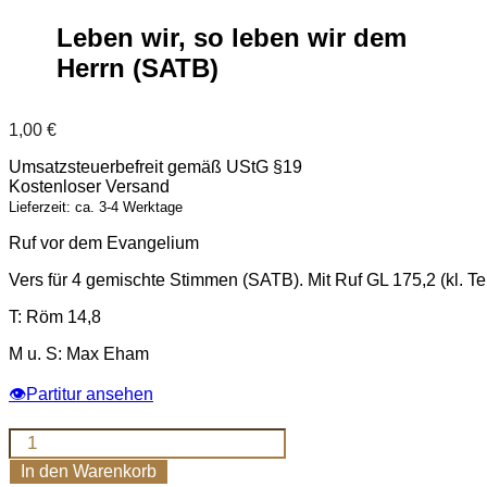
Leben wir, so leben wir dem
Herrn (SATB)
1,00
€
Umsatzsteuerbefreit gemäß UStG §19
Kostenloser Versand
Lieferzeit: ca. 3-4 Werktage
Ruf vor dem Evangelium
Vers für 4 gemischte Stimmen (SATB). Mit Ruf GL 175,2 (kl. Te
T: Röm 14,8
M u. S: Max Eham
👁
Partitur ansehen
Leben
wir,
In den Warenkorb
so