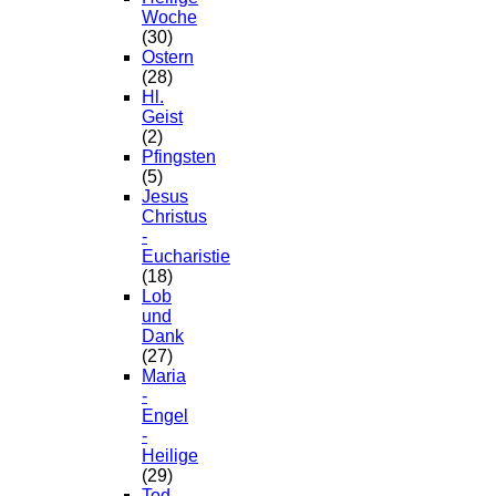
Woche
(30)
Ostern
(28)
Hl.
Geist
(2)
Pfingsten
(5)
Jesus
Christus
-
Eucharistie
(18)
Lob
und
Dank
(27)
Maria
-
Engel
-
Heilige
(29)
Tod