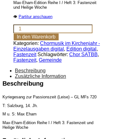
Max-Eham-Edition Reihe I / Heft 3: Fastenzeit
und Heilige Woche
👁
Partitur anschauen
Ehre
sei
In den Warenkorb
dir,
Kategorien:
Chormusik im Kirchenjahr -
Christe
Einzelausgaben digital
,
Edition digital
,
(SATBB,
Fastenzeit
Schlagwörter:
Chor SATBB
,
Gem.)
Fastenzeit
,
Gemeinde
[Digital]
Menge
Beschreibung
Zusätzliche Information
Beschreibung
Kyriegesang zur Passionszeit (Leise) – GL MFs 720
T: Salzburg, 14. Jh.
M u. S: Max Eham
Max-Eham-Edition Reihe I / Heft 3: Fastenzeit und
Heilige Woche