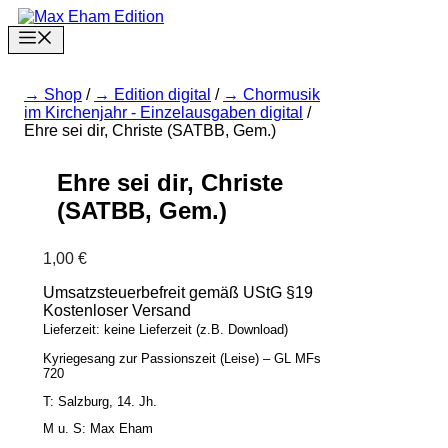
Zum
Inhalt
Menu
springen
Shop
/
Edition digital
/
Chormusik
im Kirchenjahr - Einzelausgaben digital
/
Ehre sei dir, Christe (SATBB, Gem.)
Ehre sei dir, Christe
(SATBB, Gem.)
1,00
€
Umsatzsteuerbefreit gemäß UStG §19
Kostenloser Versand
Lieferzeit: keine Lieferzeit (z.B. Download)
Kyriegesang zur Passionszeit (Leise) – GL MFs
720
T: Salzburg, 14. Jh.
M u. S: Max Eham