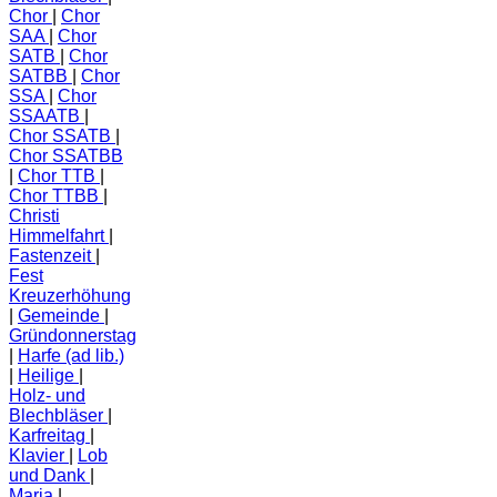
Chor
Chor
SAA
Chor
SATB
Chor
SATBB
Chor
SSA
Chor
SSAATB
Chor SSATB
Chor SSATBB
Chor TTB
Chor TTBB
Christi
Himmelfahrt
Fastenzeit
Fest
Kreuzerhöhung
Gemeinde
Gründonnerstag
Harfe (ad lib.)
Heilige
Holz- und
Blechbläser
Karfreitag
Klavier
Lob
und Dank
Maria