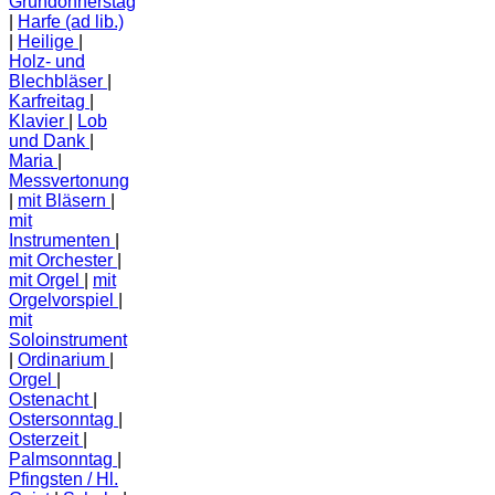
Gründonnerstag
Harfe (ad lib.)
Heilige
Holz- und
Blechbläser
Karfreitag
Klavier
Lob
und Dank
Maria
Messvertonung
mit Bläsern
mit
Instrumenten
mit Orchester
mit Orgel
mit
Orgelvorspiel
mit
Soloinstrument
Ordinarium
Orgel
Ostenacht
Ostersonntag
Osterzeit
Palmsonntag
Pfingsten / Hl.