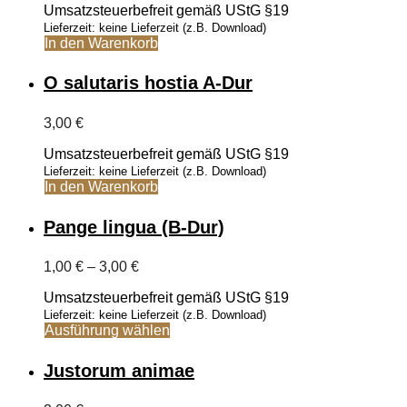
Umsatzsteuerbefreit gemäß UStG §19
Lieferzeit: keine Lieferzeit (z.B. Download)
In den Warenkorb
O salutaris hostia A-Dur
3,00
€
Umsatzsteuerbefreit gemäß UStG §19
Lieferzeit: keine Lieferzeit (z.B. Download)
In den Warenkorb
Pange lingua (B-Dur)
Preisspanne:
1,00
€
–
3,00
€
1,00 €
Umsatzsteuerbefreit gemäß UStG §19
bis
3,00 €
Lieferzeit: keine Lieferzeit (z.B. Download)
Dieses
Ausführung wählen
Produkt
weist
Justorum animae
mehrere
Varianten