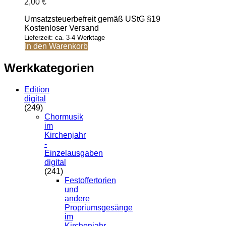
2,00
€
auf.
Die
Umsatzsteuerbefreit gemäß UStG §19
Optionen
Kostenloser Versand
können
Lieferzeit: ca. 3-4 Werktage
auf
In den Warenkorb
der
Produktseite
Werkkategorien
gewählt
werden
Edition
digital
(249)
Chormusik
im
Kirchenjahr
-
Einzelausgaben
digital
(241)
Festoffertorien
und
andere
Propriumsgesänge
im
Kirchenjahr