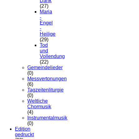
Dank
(27)
Maria
-
Engel
-
Heilige
(29)
Tod
und
Vollendung
(22)
Gemeindelieder
(0)
Messvertonungen
(6)
Tagzeitenliturgie
(0)
Weltliche
Chormusik
(4)
Instrumentalmusik
(0)
Edition
gedruckt