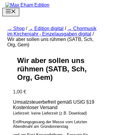
Zum
Inhalt
Menu
springen
Shop
/
Edition digital
/
Chormusik
im Kirchenjahr - Einzelausgaben digital
/
Wir aber sollen uns rühmen (SATB, Sch,
Org, Gem)
Wir aber sollen uns
rühmen (SATB, Sch,
Org, Gem)
1,00
€
Umsatzsteuerbefreit gemäß UStG §19
Kostenloser Versand
Lieferzeit: keine Lieferzeit (z.B. Download)
Eröffnungsgesang der Messe vom Letzten
Abendmahl am Gründonnerstag
und am Fest Kreuzerhöhung – Fassung für