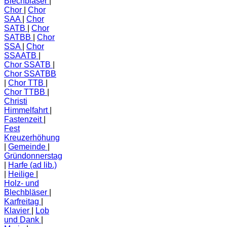
Blechbläser
Chor
Chor
SAA
Chor
SATB
Chor
SATBB
Chor
SSA
Chor
SSAATB
Chor SSATB
Chor SSATBB
Chor TTB
Chor TTBB
Christi
Himmelfahrt
Fastenzeit
Fest
Kreuzerhöhung
Gemeinde
Gründonnerstag
Harfe (ad lib.)
Heilige
Holz- und
Blechbläser
Karfreitag
Klavier
Lob
und Dank