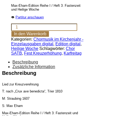
Max-Eham-Edition Reihe I / Heft 3: Fastenzeit
und Heilige Woche
👁
Partitur anschauen
Sei,
heil'ges
In den Warenkorb
Kreuz,
Kategorien:
Chormusik im Kirchenjahr -
gegrüßet
Einzelausgaben digital
,
Edition digital
,
(SATB)
Heilige Woche
Schlagwörter:
Chor
[Digital]
SATB
,
Fest Kreuzerhöhung
,
Karfreitag
Menge
Beschreibung
Zusätzliche Information
Beschreibung
Lied zur Kreuzverehrung
T: nach „Crux a
ve benedicta“, Trier 1810
M: Straubing 1607
S: Max Eham
Max-Eham-Edition Reihe I / Heft 3: Fastenzeit und