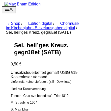
Zum
Inhalt
Menu
springen
Shop
/
Edition digital
/
Chormusik
im Kirchenjahr - Einzelausgaben digital
/
Sei, heil’ges Kreuz, gegrüßet (SATB)
Sei, heil’ges Kreuz,
gegrüßet (SATB)
0,50
€
Umsatzsteuerbefreit gemäß UStG §19
Kostenloser Versand
Lieferzeit: keine Lieferzeit (z.B. Download)
Lied zur Kreuzverehrung
T: nach „Crux a
ve benedicta“, Trier 1810
M: Straubing 1607
S: Max Eham