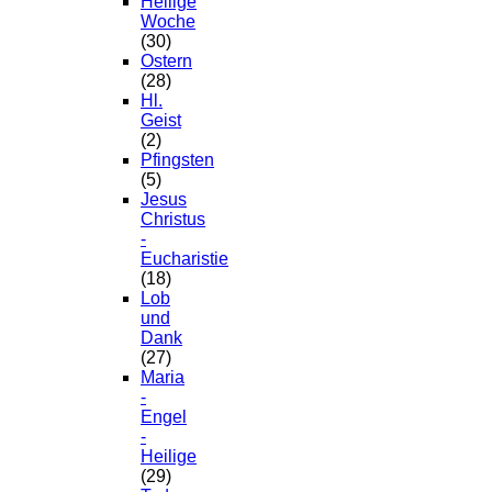
Heilige
Woche
(30)
Ostern
(28)
Hl.
Geist
(2)
Pfingsten
(5)
Jesus
Christus
-
Eucharistie
(18)
Lob
und
Dank
(27)
Maria
-
Engel
-
Heilige
(29)