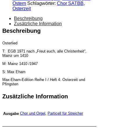
Ostern
Schlagwörter:
Chor SATBB
,
(SATBB)
Osterzeit
[Digital]
Menge
Beschreibung
Zusätzliche Information
Beschreibung
Osterlied
T: EGB 1971 nach „Freut euch, alle Christenheit“,
Mainz um 1410
M: Mainz 1410 /1947
S: Max Eham
Max-Eham-Edition Reihe I / Heft 4: Osterzeit und
Pfingsten
Zusätzliche Information
Chor und Orgel
,
Particell für Streicher
Ausgabe