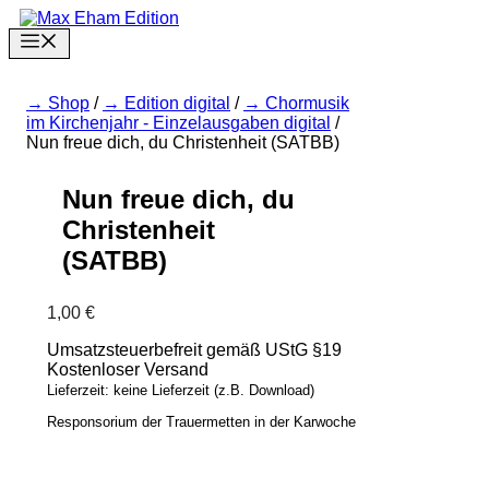
Zum
Inhalt
Menu
springen
Shop
/
Edition digital
/
Chormusik
im Kirchenjahr - Einzelausgaben digital
/
Nun freue dich, du Christenheit (SATBB)
Nun freue dich, du
Christenheit
(SATBB)
1,00
€
Umsatzsteuerbefreit gemäß UStG §19
Kostenloser Versand
Lieferzeit: keine Lieferzeit (z.B. Download)
Responsorium der Trauermetten in der Karwoche