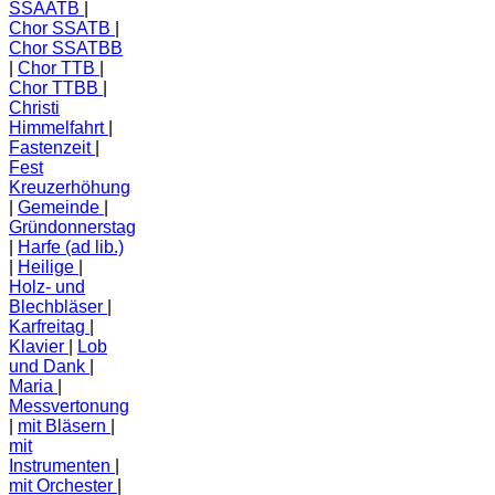
SSAATB
Chor SSATB
Chor SSATBB
Chor TTB
Chor TTBB
Christi
Himmelfahrt
Fastenzeit
Fest
Kreuzerhöhung
Gemeinde
Gründonnerstag
Harfe (ad lib.)
Heilige
Holz- und
Blechbläser
Karfreitag
Klavier
Lob
und Dank
Maria
Messvertonung
mit Bläsern
mit
Instrumenten
mit Orchester