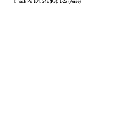
T: nach Ps 104, 24a (Kv); 1-2a (Verse)