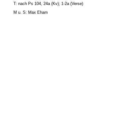
T: nach Ps 104, 24a (Kv); 1-2a (Verse)
M u.
S: Max Eham