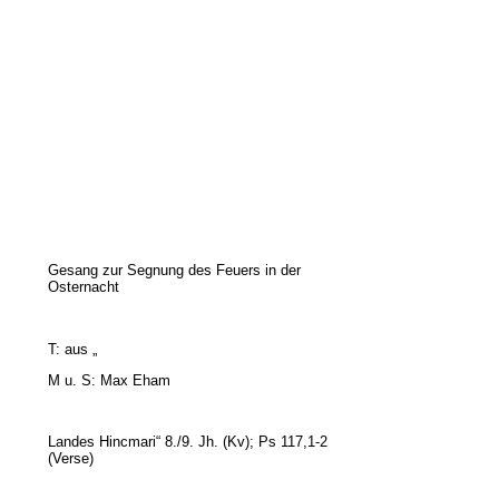
Gesang zur Segnung des Feuers in der
Osternacht
T: aus „
M u.
S: Max Eham
Landes Hincmari“ 8./9. Jh. (Kv); Ps 117,1-2
(Verse)