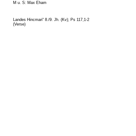
M u.
S: Max Eham
Landes Hincmari“ 8./9. Jh. (Kv); Ps 117,1-2
(Verse)