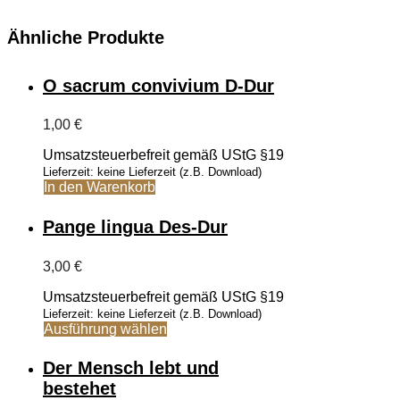
Ähnliche Produkte
O sacrum convivium D-Dur
1,00
€
Umsatzsteuerbefreit gemäß UStG §19
Lieferzeit: keine Lieferzeit (z.B. Download)
In den Warenkorb
Pange lingua Des-Dur
3,00
€
Umsatzsteuerbefreit gemäß UStG §19
Lieferzeit: keine Lieferzeit (z.B. Download)
Dieses
Ausführung wählen
Produkt
weist
Der Mensch lebt und
mehrere
bestehet
Varianten