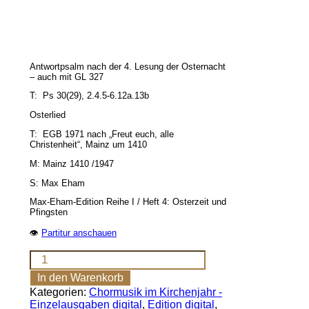
Antwortpsalm nach der 4. Lesung der Osternacht
– auch mit GL 327
T: Ps 30(29), 2.4.5-6.12a.13b
Osterlied
T: EGB 1971 nach „Freut euch, alle
Christenheit“, Mainz um 1410
M: Mainz 1410 /1947
S: Max Eham
Max-Eham-Edition Reihe I / Heft 4: Osterzeit und
Pfingsten
👁
Partitur anschauen
Nun
freue
In den Warenkorb
dich,
Kategorien:
Chormusik im Kirchenjahr -
du
Einzelausgaben digital
,
Edition digital
,
Christenheit