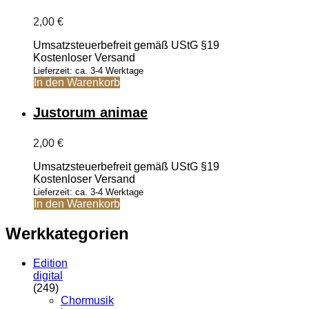
auf.
Die
2,00
€
Optionen
können
Umsatzsteuerbefreit gemäß UStG §19
auf
Kostenloser Versand
der
Lieferzeit: ca. 3-4 Werktage
Produktseite
In den Warenkorb
gewählt
werden
Justorum animae
2,00
€
Umsatzsteuerbefreit gemäß UStG §19
Kostenloser Versand
Lieferzeit: ca. 3-4 Werktage
In den Warenkorb
Werkkategorien
Edition
digital
(249)
Chormusik