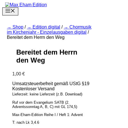
Zum
Inhalt
Menu
springen
Shop
/
Edition digital
/
Chormusik
im Kirchenjahr - Einzelausgaben digital
/
Bereitet dem Herrn den Weg
Bereitet dem Herrn
den Weg
1,00
€
Umsatzsteuerbefreit gemäß UStG §19
Kostenloser Versand
Lieferzeit: keine Lieferzeit (z.B. Download)
Ruf vor dem Evangelium SATB (2.
Adventssonntag A, B, C) mit GL 174,5)
Max-Eham-Edition Reihe I / Heft 1: Advent
T: nach Lk 3,4.6