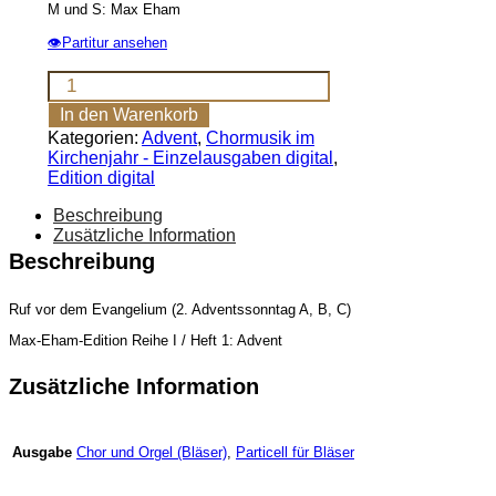
M und S: Max Eham
👁Partitur ansehen
Bereitet
dem
In den Warenkorb
Herrn
Kategorien:
Advent
,
Chormusik im
den
Kirchenjahr - Einzelausgaben digital
,
Weg
Edition digital
[Digital]
Menge
Beschreibung
Zusätzliche Information
Beschreibung
Ruf vor dem Evangelium (2. Adventssonntag A, B, C)
Max-Eham-Edition Reihe I / Heft 1: Advent
Zusätzliche Information
Chor und Orgel (Bläser)
,
Particell für Bläser
Ausgabe