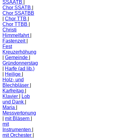
SSAATB
Chor SSATB
Chor SSATBB
Chor TTB
Chor TTBB
Christi
Himmelfahrt
Fastenzeit
Fest
Kreuzerhöhung
Gemeinde
Gründonnerstag
Harfe (ad lib.)
Heilige
Holz- und
Blechbläser
Karfreitag
Klavier
Lob
und Dank
Maria
Messvertonung
mit Bläsern
mit
Instrumenten
mit Orchester