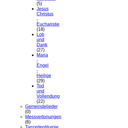
(5)
Jesus
Christus
-
Eucharistie
(18)
Lob
und
Dank
(27)
Maria
-
Engel
-
Heilige
(29)
Tod
und
Vollendung
(22)
Gemeindelieder
(0)
Messvertonungen
(6)
Tagzeitenliturgie