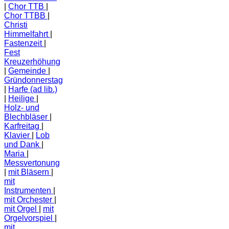
Chor TTB
Chor TTBB
Christi
Himmelfahrt
Fastenzeit
Fest
Kreuzerhöhung
Gemeinde
Gründonnerstag
Harfe (ad lib.)
Heilige
Holz- und
Blechbläser
Karfreitag
Klavier
Lob
und Dank
Maria
Messvertonung
mit Bläsern
mit
Instrumenten
mit Orchester
mit Orgel
mit
Orgelvorspiel
mit