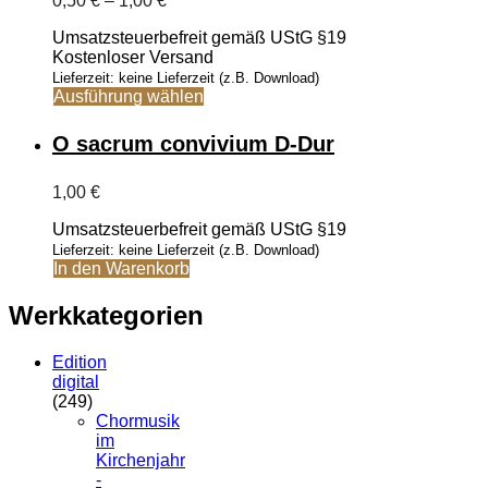
0,50
€
–
1,00
€
0,50 €
Umsatzsteuerbefreit gemäß UStG §19
bis
Kostenloser Versand
1,00 €
Lieferzeit: keine Lieferzeit (z.B. Download)
Dieses
Ausführung wählen
Produkt
weist
O sacrum convivium D-Dur
mehrere
Varianten
1,00
€
auf.
Die
Umsatzsteuerbefreit gemäß UStG §19
Optionen
Lieferzeit: keine Lieferzeit (z.B. Download)
können
In den Warenkorb
auf
der
Werkkategorien
Produktseite
gewählt
werden
Edition
digital
(249)
Chormusik
im
Kirchenjahr
-