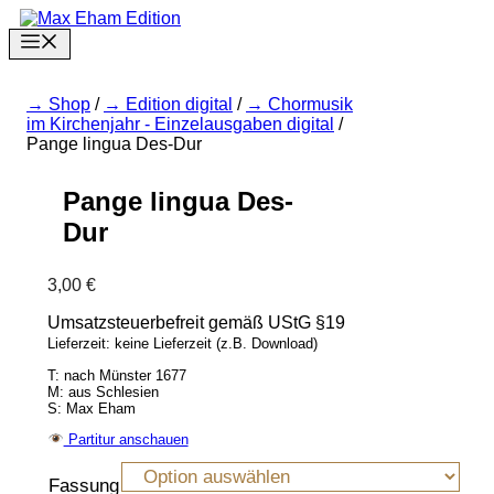
Zum
Inhalt
Menu
springen
Shop
/
Edition digital
/
Chormusik
im Kirchenjahr - Einzelausgaben digital
/
Pange lingua Des-Dur
Pange lingua Des-
Dur
3,00
€
Umsatzsteuerbefreit gemäß UStG §19
Lieferzeit: keine Lieferzeit (z.B. Download)
T: nach Münster 1677
M: aus Schlesien
S: Max Eham
Partitur anschauen
Fassung