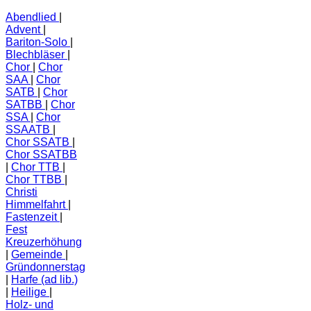
Abendlied
Advent
Bariton-Solo
Blechbläser
Chor
Chor
SAA
Chor
SATB
Chor
SATBB
Chor
SSA
Chor
SSAATB
Chor SSATB
Chor SSATBB
Chor TTB
Chor TTBB
Christi
Himmelfahrt
Fastenzeit
Fest
Kreuzerhöhung
Gemeinde
Gründonnerstag
Harfe (ad lib.)
Heilige
Holz- und