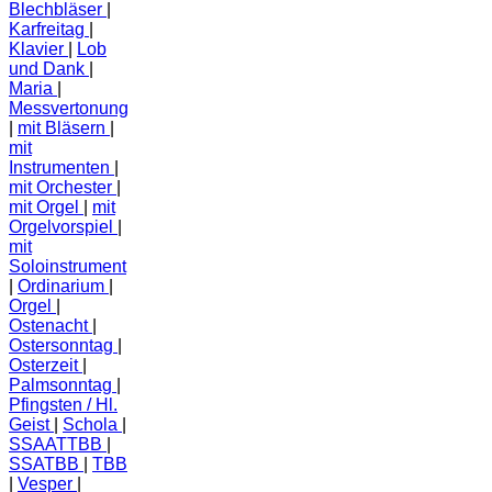
Blechbläser
Karfreitag
Klavier
Lob
und Dank
Maria
Messvertonung
mit Bläsern
mit
Instrumenten
mit Orchester
mit Orgel
mit
Orgelvorspiel
mit
Soloinstrument
Ordinarium
Orgel
Ostenacht
Ostersonntag
Osterzeit
Palmsonntag
Pfingsten / Hl.
Geist
Schola
SSAATTBB
SSATBB
TBB
Vesper