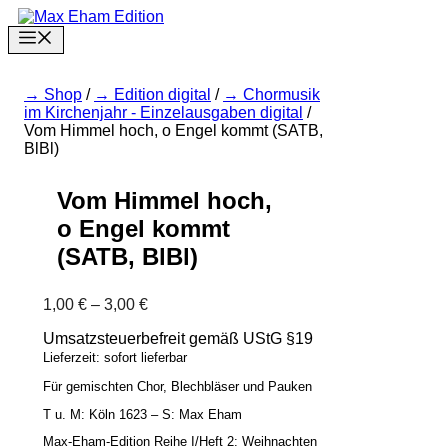
Zum
Inhalt
Menu
springen
Shop
/
Edition digital
/
Chormusik
im Kirchenjahr - Einzelausgaben digital
/
Vom Himmel hoch, o Engel kommt (SATB,
BlBl)
Vom Himmel hoch,
o Engel kommt
(SATB, BlBl)
Preisspanne:
1,00
€
–
3,00
€
1,00 €
Umsatzsteuerbefreit gemäß UStG §19
bis
3,00 €
Lieferzeit: sofort lieferbar
Für gemischten Chor, Blechbläser und Pauken
T u. M: Köln 1623 – S: Max Eham
Max-Eham-Edition Reihe I/Heft 2: Weihnachten