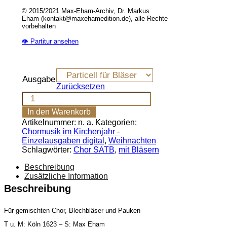
© 2015/2021 Max-Eham-Archiv, Dr. Markus
Eham (kontakt@maxehamedition.de), alle Rechte
vorbehalten
👁 Partitur ansehen
Ausgabe
Zurücksetzen
Vom
Himmel
In den Warenkorb
hoch,
Artikelnummer:
n. a.
Kategorien:
o
Chormusik im Kirchenjahr -
Engel
Einzelausgaben digital
,
Weihnachten
kommt
Schlagwörter:
Chor SATB
,
mit Bläsern
(SATB,
BlBl)
Beschreibung
Menge
Zusätzliche Information
Beschreibung
Für gemischten Chor, Blechbläser und Pauken
T u. M: Köln 1623 – S: Max Eham