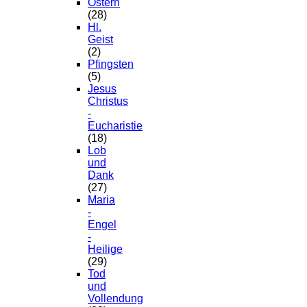
Ostern
(28)
Hl.
Geist
(2)
Pfingsten
(5)
Jesus
Christus
-
Eucharistie
(18)
Lob
und
Dank
(27)
Maria
-
Engel
-
Heilige
(29)
Tod
und
Vollendung