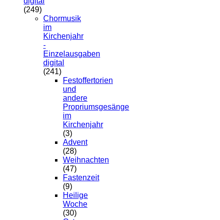
digital
Die
(249)
Optionen
Chormusik
können
im
auf
Kirchenjahr
der
-
Produktseite
Einzelausgaben
gewählt
digital
werden
(241)
Festoffertorien
und
andere
Propriumsgesänge
im
Kirchenjahr
(3)
Advent
(28)
Weihnachten
(47)
Fastenzeit
(9)
Heilige
Woche
(30)