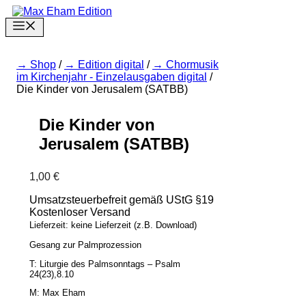
Zum
Inhalt
Menu
springen
Shop
/
Edition digital
/
Chormusik
im Kirchenjahr - Einzelausgaben digital
/
Die Kinder von Jerusalem (SATBB)
Die Kinder von
Jerusalem (SATBB)
1,00
€
Umsatzsteuerbefreit gemäß UStG §19
Kostenloser Versand
Lieferzeit: keine Lieferzeit (z.B. Download)
Gesang zur Palmprozession
T: Liturgie des Palmsonntags – Psalm
24(23),8.10
M: Max Eham