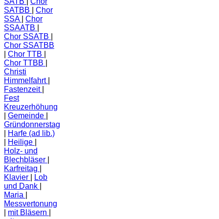
SATB
Chor
SATBB
Chor
SSA
Chor
SSAATB
Chor SSATB
Chor SSATBB
Chor TTB
Chor TTBB
Christi
Himmelfahrt
Fastenzeit
Fest
Kreuzerhöhung
Gemeinde
Gründonnerstag
Harfe (ad lib.)
Heilige
Holz- und
Blechbläser
Karfreitag
Klavier
Lob
und Dank
Maria
Messvertonung
mit Bläsern