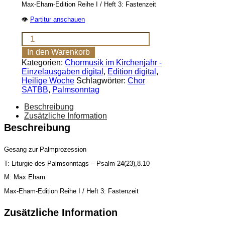
Max-Eham-Edition Reihe I / Heft 3: Fastenzeit
👁
Partitur anschauen
Die
Kinder
In den Warenkorb
von
Kategorien:
Chormusik im Kirchenjahr -
Jerusalem
Einzelausgaben digital
,
Edition digital
,
(SATBB)
Heilige Woche
Schlagwörter:
Chor
[Digital]
SATBB
,
Palmsonntag
Menge
Beschreibung
Zusätzliche Information
Beschreibung
Gesang zur Palmprozession
T: Liturgie des Palmsonntags – Psalm 24(23),8.10
M: Max Eham
Max-Eham-Edition Reihe I / Heft 3: Fastenzeit
Zusätzliche Information