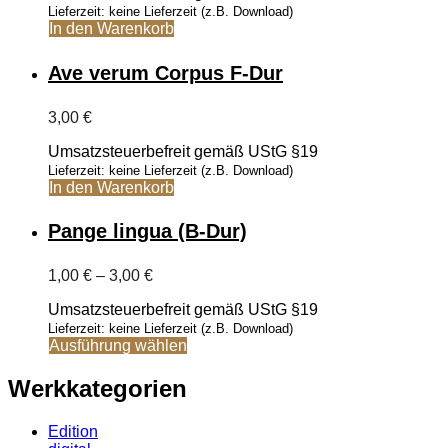
Lieferzeit: keine Lieferzeit (z.B. Download)
In den Warenkorb
Ave verum Corpus F-Dur
3,00
€
Umsatzsteuerbefreit gemäß UStG §19
Lieferzeit: keine Lieferzeit (z.B. Download)
In den Warenkorb
Pange lingua (B-Dur)
Preisspanne:
1,00
€
–
3,00
€
1,00 €
Umsatzsteuerbefreit gemäß UStG §19
bis
3,00 €
Lieferzeit: keine Lieferzeit (z.B. Download)
Dieses
Ausführung wählen
Produkt
weist
Werkkategorien
mehrere
Varianten
Edition
auf.