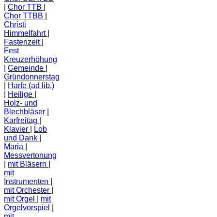
Chor TTB
Chor TTBB
Christi
Himmelfahrt
Fastenzeit
Fest
Kreuzerhöhung
Gemeinde
Gründonnerstag
Harfe (ad lib.)
Heilige
Holz- und
Blechbläser
Karfreitag
Klavier
Lob
und Dank
Maria
Messvertonung
mit Bläsern
mit
Instrumenten
mit Orchester
mit Orgel
mit
Orgelvorspiel
mit