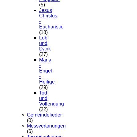
(5)
Jesus
Christus
-
Eucharistie
(18)
Lob
und
Dank
(27)
Maria
-
Engel
-
Heilige
(29)
Tod
und
Vollendung
(22)
Gemeindelieder
(0)
Messvertonungen
(6)
Tagzeitenliturgie