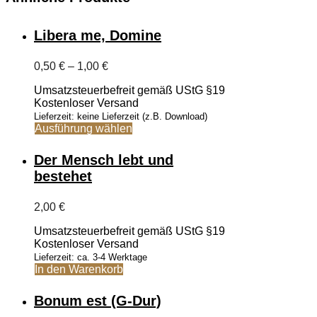
Libera me, Domine
Preisspanne:
0,50
€
–
1,00
€
0,50 €
Umsatzsteuerbefreit gemäß UStG §19
bis
Kostenloser Versand
1,00 €
Lieferzeit: keine Lieferzeit (z.B. Download)
Dieses
Ausführung wählen
Produkt
weist
Der Mensch lebt und
mehrere
bestehet
Varianten
auf.
Die
2,00
€
Optionen
können
Umsatzsteuerbefreit gemäß UStG §19
auf
Kostenloser Versand
der
Lieferzeit: ca. 3-4 Werktage
Produktseite
In den Warenkorb
gewählt
werden
Bonum est (G-Dur)