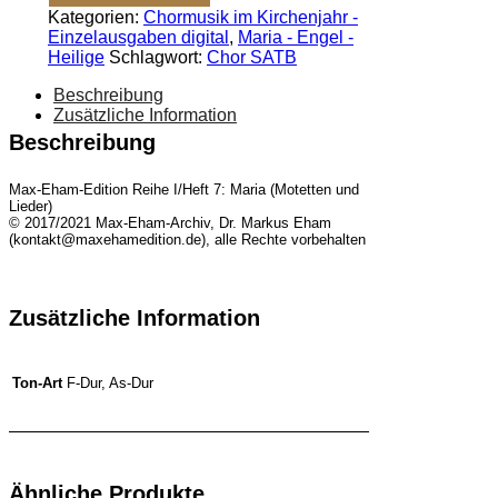
Kategorien:
Chormusik im Kirchenjahr -
herzlich
Einzelausgaben digital
,
Maria - Engel -
sehr
Heilige
Schlagwort:
Chor SATB
[Digital]
Menge
Beschreibung
Zusätzliche Information
Beschreibung
Max-Eham-Edition Reihe I/Heft 7: Maria (Motetten und
Lieder)
© 2017/2021 Max-Eham-Archiv, Dr. Markus Eham
(kontakt@maxehamedition.de), alle Rechte vorbehalten
Zusätzliche Information
F-Dur, As-Dur
Ton-Art
Ähnliche Produkte